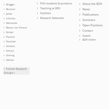
PhD students & postdocs
About the BZH
Brügger
Teaching at BZH
News
Brunner
Facilities
Jeske
Publications
Research Networks
Lolicato
Seminars
Meinecke
Open Positions
Moser von Filseck
Contact
Nickel
Search
Paulino
BZH intern
Peschek
Schlaitz
Schuck
Sinning
Söllner
Former Research
Groups »