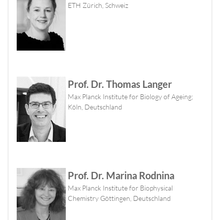
ETH Zürich, Schweiz
Prof. Dr. Thomas Langer
Max Planck Institute for Biology of Ageing;
Köln, Deutschland
Prof. Dr. Marina Rodnina
Max Planck Institute for Biophysical
Chemistry Göttingen, Deutschland