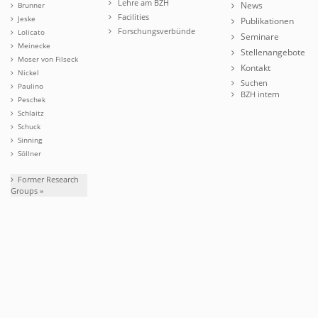
Lehre am BZH
News
Brunner
Facilities
Jeske
Publikationen
Forschungsverbünde
Lolicato
Seminare
Meinecke
Stellenangebote
Moser von Filseck
Kontakt
Nickel
Suchen
Paulino
BZH intern
Peschek
Schlaitz
Schuck
Sinning
Söllner
Former Research
Groups »