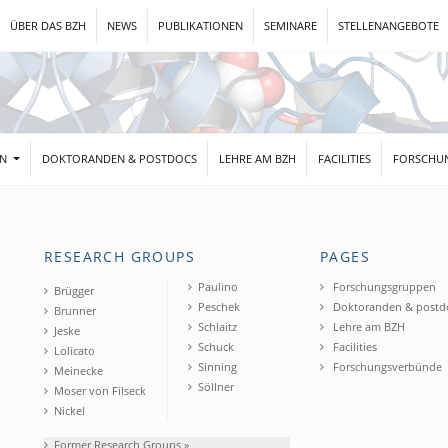
ÜBER DAS BZH
NEWS
PUBLIKATIONEN
SEMINARE
STELLENANGEBOTE
EN
DOKTORANDEN & POSTDOCS
LEHRE AM BZH
FACILITIES
FORSCHU
RESEARCH GROUPS
PAGES
Paulino
Forschungsgruppen
Brügger
Peschek
Doktoranden & postd
Brunner
Schlaitz
Lehre am BZH
Jeske
Schuck
Facilities
Lolicato
Sinning
Forschungsverbünde
Meinecke
Söllner
Moser von Filseck
Nickel
Former Research Groups »