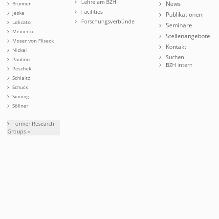
Lehre am BZH
News
Brunner
Facilities
Jeske
Publikationen
Forschungsverbünde
Lolicato
Seminare
Meinecke
Stellenangebote
Moser von Filseck
Kontakt
Nickel
Suchen
Paulino
BZH intern
Peschek
Schlaitz
Schuck
Sinning
Söllner
Former Research
Groups »