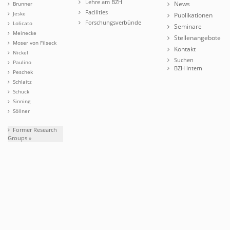
Lehre am BZH
News
Brunner
Facilities
Jeske
Publikationen
Forschungsverbünde
Lolicato
Seminare
Meinecke
Stellenangebote
Moser von Filseck
Kontakt
Nickel
Suchen
Paulino
BZH intern
Peschek
Schlaitz
Schuck
Sinning
Söllner
Former Research
Groups »