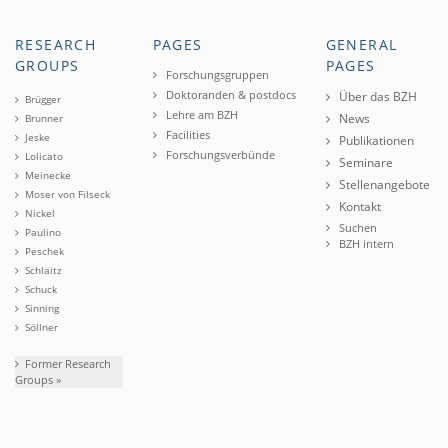
RESEARCH
PAGES
GENERAL
GROUPS
PAGES
Forschungsgruppen
Doktoranden & postdocs
Über das BZH
Brügger
Lehre am BZH
News
Brunner
Facilities
Jeske
Publikationen
Forschungsverbünde
Lolicato
Seminare
Meinecke
Stellenangebote
Moser von Filseck
Kontakt
Nickel
Suchen
Paulino
BZH intern
Peschek
Schlaitz
Schuck
Sinning
Söllner
Former Research
Groups »