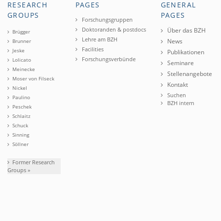
RESEARCH
PAGES
GENERAL
GROUPS
PAGES
Forschungsgruppen
Doktoranden & postdocs
Über das BZH
Brügger
Lehre am BZH
News
Brunner
Facilities
Jeske
Publikationen
Forschungsverbünde
Lolicato
Seminare
Meinecke
Stellenangebote
Moser von Filseck
Kontakt
Nickel
Suchen
Paulino
BZH intern
Peschek
Schlaitz
Schuck
Sinning
Söllner
Former Research
Groups »