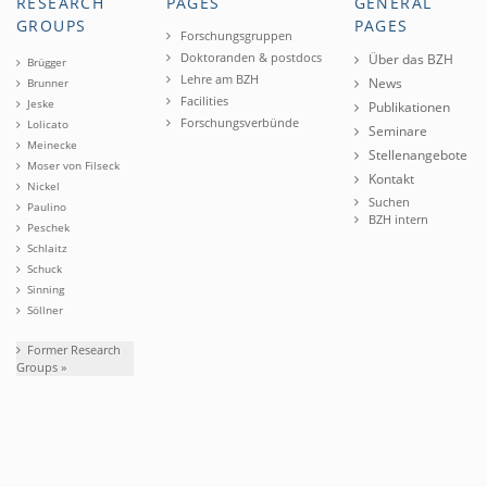
RESEARCH
PAGES
GENERAL
GROUPS
PAGES
Forschungsgruppen
Doktoranden & postdocs
Über das BZH
Brügger
Lehre am BZH
News
Brunner
Facilities
Jeske
Publikationen
Forschungsverbünde
Lolicato
Seminare
Meinecke
Stellenangebote
Moser von Filseck
Kontakt
Nickel
Suchen
Paulino
BZH intern
Peschek
Schlaitz
Schuck
Sinning
Söllner
Former Research
Groups »